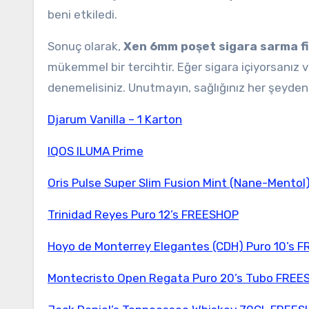
beni etkiledi.
Sonuç olarak,
Xen 6mm poşet sigara sarma fi
mükemmel bir tercihtir. Eğer sigara içiyorsanız ve 
denemelisiniz. Unutmayın, sağlığınız her şeyden 
Djarum Vanilla – 1 Karton
IQOS ILUMA Prime
Oris Pulse Super Slim Fusion Mint (Nane-Mentol
Trinidad Reyes Puro 12’s FREESHOP
Hoyo de Monterrey Elegantes (CDH) Puro 10’s 
Montecristo Open Regata Puro 20’s Tubo FREE