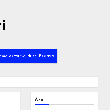
i
enme Arttırma Hilesi Bedava
Ara