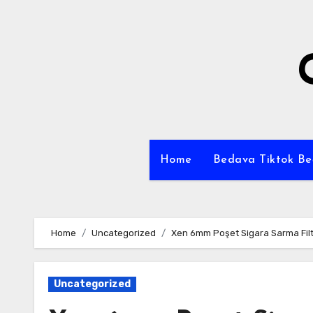
Skip
to
content
Home
Bedava Tiktok B
Home
Uncategorized
Xen 6mm Poşet Sigara Sarma Filt
Uncategorized