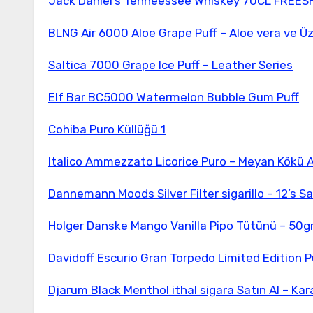
Jack Daniel’s Tenneessee Whiskey 70CL FREE
BLNG Air 6000 Aloe Grape Puff – Aloe vera ve 
Saltica 7000 Grape Ice Puff – Leather Series
Elf Bar BC5000 Watermelon Bubble Gum Puff
Cohiba Puro Küllüğü 1
Italico Ammezzato Licorice Puro – Meyan Kökü 
Dannemann Moods Silver Filter sigarillo – 12’s Sa
Holger Danske Mango Vanilla Pipo Tütünü – 50g
Davidoff Escurio Gran Torpedo Limited Edition Pu
Djarum Black Menthol ithal sigara Satın Al – Kar