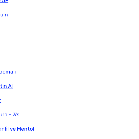
SHOP
Üzüm
Aromalı
tın Al
r
ro – 3’s
anfil ve Mentol