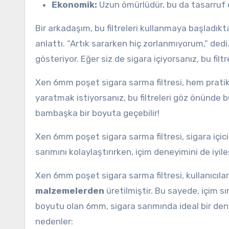
Ekonomik:
Uzun ömürlüdür, bu da tasarruf 
Bir arkadaşım, bu filtreleri kullanmaya başladıkt
anlattı. “Artık sararken hiç zorlanmıyorum,” dedi
gösteriyor. Eğer siz de sigara içiyorsanız, bu filt
Xen 6mm poşet sigara sarma filtresi, hem pratikli
yaratmak istiyorsanız, bu filtreleri göz önünde b
bambaşka bir boyuta geçebilir!
Xen 6mm poşet sigara sarma filtresi, sigara içicile
sarımını kolaylaştırırken, içim deneyimini de iyileş
Xen 6mm poşet sigara sarma filtresi, kullanıcıları
malzemelerden
üretilmiştir. Bu sayede, içim sı
boyutu olan 6mm, sigara sarımında ideal bir denge
nedenler: