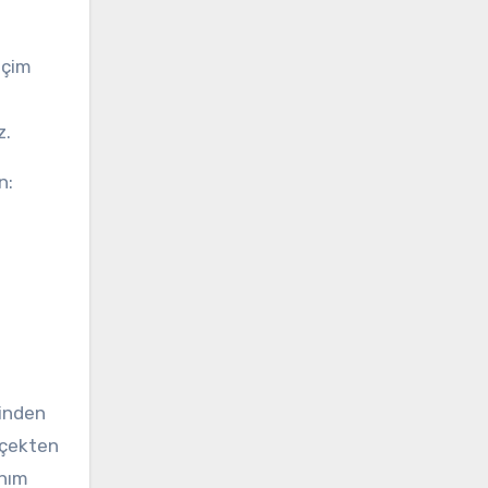
içim
z.
n:
sinden
rçekten
anım