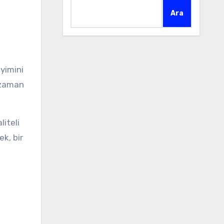
Ara
eyimini
m zaman
liteli
ek, bir