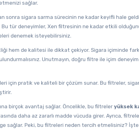
etmenizi sağlar.
an sonra sigara sarma sürecinin ne kadar keyifli hale geldi
. Bu tür deneyimler, Xen filtresinin ne kadar etkili olduğu
releri denemek isteyebilirsiniz.
ği hem de kalitesi ile dikkat çekiyor. Sigara içiminde far
ulundurmalısınız. Unutmayın, doğru filtre ile içim deneyim
ri için pratik ve kaliteli bir çözüm sunar. Bu filtreler, siga
tirir.
na birçok avantaj sağlar. Öncelikle, bu filtreler
yüksek ka
rasında daha az zararlı madde vücuda girer. Ayrıca, filtrele
 sağlar. Peki, bu filtreleri neden tercih etmelisiniz? İşte