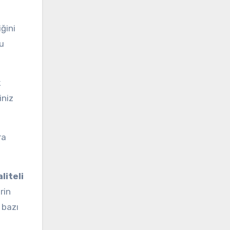
ğini
nu
k
iniz
ra
liteli
rin
 bazı