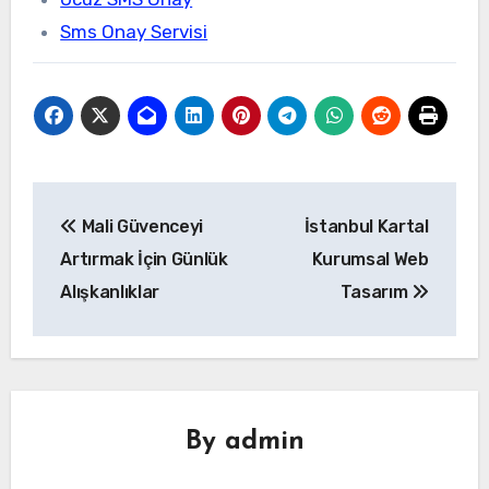
Sms Onay Servisi
Yazı
Mali Güvenceyi
İstanbul Kartal
gezinmesi
Artırmak İçin Günlük
Kurumsal Web
Alışkanlıklar
Tasarım
By
admin