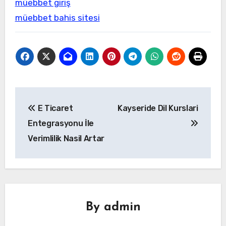
müebbet giriş
müebbet bahis sitesi
Yazı
E Ticaret
Kayseride Dil Kurslari
gezinmesi
Entegrasyonu İle
Verimlilik Nasil Artar
By
admin