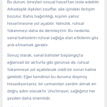
Bu durum, bireyleri sosyal hayattan izole edebilir.
Arkadaşlık ilişkileri zayıflar, aile içindeki iletişim
bozulur. Bahis bağımlılığı, kişinin yalnız
hissetmesine yol açabilir. Yalnızlık, ruhsal
tükenmeyi daha da derinleştirir. Bu nedenle,
sanal bahislerin ruhsal sağlığa olan etkilerini göz
ardı etmemek gerekir.
Sonuç olarak, sanal bahisler başlangıçta
eğlenceli bir aktivite gibi görünse de, ruhsal
tükenmeye yol açabilecek ciddi bir sorun haline
gelebilir. Eğer kendinizi bu duruma düşmüş
hissediyorsanız, bir uzmandan yardım almak en
doğru adım olacaktır. Unutmayın, sağlığınız her
şeyden daha önemlidir.