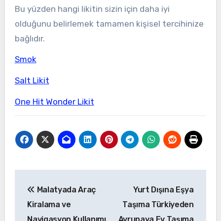
Bu yüzden hangi likitin sizin için daha iyi
olduğunu belirlemek tamamen kişisel tercihinize
bağlıdır.
Smok
Salt Likit
One Hit Wonder Likit
Yazı
Malatyada Araç
Yurt Dışına Eşya
gezinmesi
Kiralama ve
Taşıma Türkiyeden
Navigasyon Kullanımı
Avrupaya Ev Taşıma