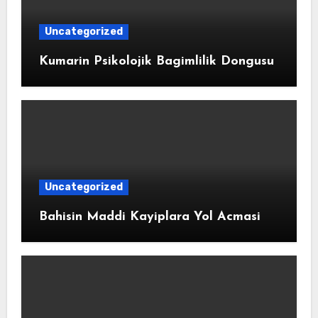
Uncategorized
Kumarin Psikolojik Bagimlilik Dongusu
Uncategorized
Bahisin Maddi Kayiplara Yol Acmasi