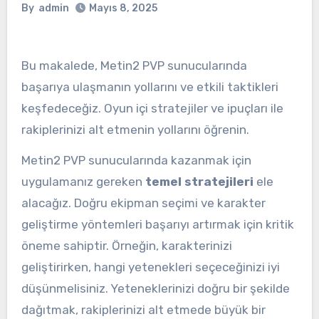
By
admin
Mayıs 8, 2025
Bu makalede, Metin2 PVP sunucularında
başarıya ulaşmanın yollarını ve etkili taktikleri
keşfedeceğiz. Oyun içi stratejiler ve ipuçları ile
rakiplerinizi alt etmenin yollarını öğrenin.
Metin2 PVP sunucularında kazanmak için
uygulamanız gereken
temel stratejileri
ele
alacağız. Doğru ekipman seçimi ve karakter
geliştirme yöntemleri başarıyı artırmak için kritik
öneme sahiptir. Örneğin, karakterinizi
geliştirirken, hangi yetenekleri seçeceğinizi iyi
düşünmelisiniz. Yeteneklerinizi doğru bir şekilde
dağıtmak, rakiplerinizi alt etmede büyük bir