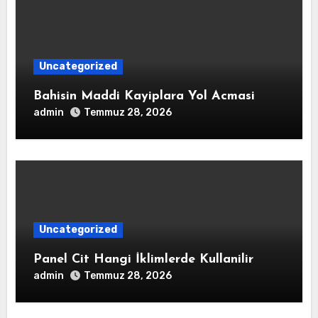
Uncategorized
Bahisin Maddi Kayiplara Yol Acmasi
admin
Temmuz 28, 2026
Uncategorized
Panel Cit Hangi İklimlerde Kullanilir
admin
Temmuz 28, 2026