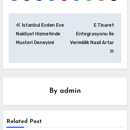
Yazı
İstanbul Evden Eve
E Ticaret
gezinmesi
Nakliyat Hizmetinde
Entegrasyonu İle
Musteri Deneyimi
Verimlilik Nasil Artar
By
admin
Related Post