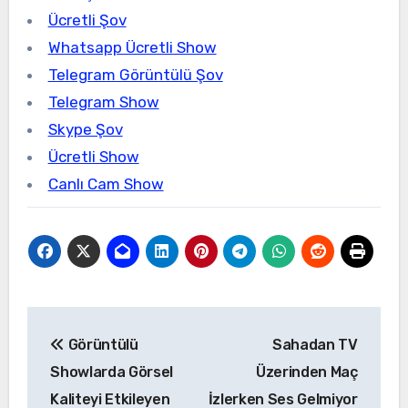
Ücretli Şov
Whatsapp Ücretli Show
Telegram Görüntülü Şov
Telegram Show
Skype Şov
Ücretli Show
Canlı Cam Show
Yazı
Görüntülü
Sahadan TV
gezinmesi
Showlarda Görsel
Üzerinden Maç
Kaliteyi Etkileyen
İzlerken Ses Gelmiyor