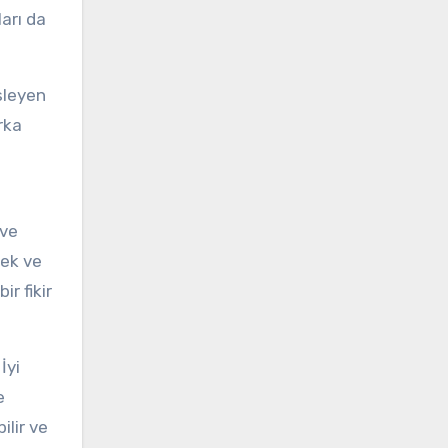
arı da
sleyen
rka
 ve
çek ve
ir fikir
İyi
e
ilir ve