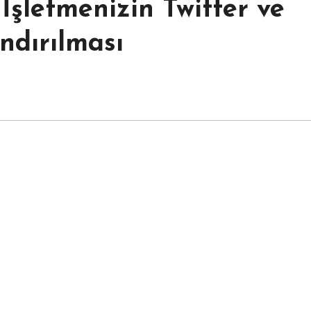
İşletmenizin Twitter ve
dırılması