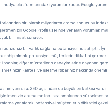
l medya platformlarındaki yorumlar kadar, Google yoruml
orlarından biri olarak milyarlarca arama sonucunu indek
işletmenizin Google Profili üzerinde yer alan yorumlar, ma
üyük bir fırsat sunuyor.
n benzersiz bir varlık sağlama potansiyeline sahiptir. İyi
ra sahip olmak, potansiyel müşterilerin dikkatini çekmek
ar. İnsanlar, diğer müşterilerin deneyimlerine dayanan ger
hizmetinizin kalitesi ve işletme itibarınız hakkında önemli b
sının yanı sıra, SEO açısından da büyük bir katkısı vardır. 
, işletmenizin arama motoru sıralamalarında yükselmesin
ralarda yer alarak, potansiyel müşterilerin dikkatini çekeb