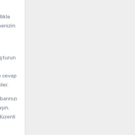
likle
menizin
uşturun
de cevap
ler.
barınızı
aşın.
düzenli