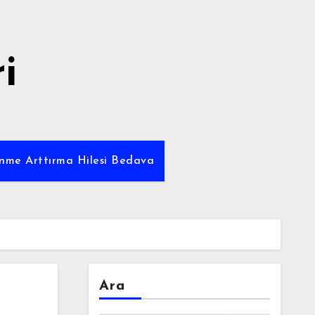
i
enme Arttırma Hilesi Bedava
Ara