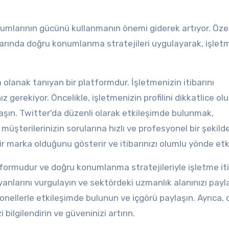
rumlarının gücünü kullanmanın önemi giderek artıyor. Özel
arında doğru konumlanma stratejileri uygulayarak, işlet
 olanak tanıyan bir platformdur. İşletmenizin itibarını
gerekiyor. Öncelikle, işletmenizin profilini dikkatlice ol
aylaşın. Twitter'da düzenli olarak etkileşimde bulunmak,
, müşterilerinizin sorularına hızlı ve profesyonel bir şekil
ir marka olduğunu gösterir ve itibarınızı olumlu yönde etki
tformudur ve doğru konumlanma stratejileriyle işletme iti
ü yanlarını vurgulayın ve sektördeki uzmanlık alanınızı payl
yonellerle etkileşimde bulunun ve içgörü paylaşın. Ayrıca, 
 bilgilendirin ve güveninizi artırın.