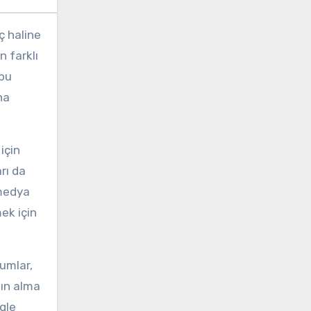
ç haline
n farklı
 bu
na
için
arı da
 medya
ek için
rumlar,
tın alma
gle