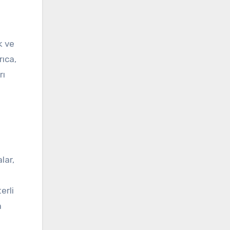
k ve
rıca,
rı
lar,
erli
a