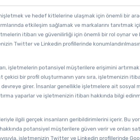
nişletmek ve hedef kitlelerine ulaşmak için önemli bir ara
ormlarında etkileşim sağlamak ve markalarını tanıtmak içi
melerin itibarı ve güvenilirliği için önemli bir rol oynar ve
nizin Twitter ve Linkedin profillerinde konumlandırılması
ı, işletmelerin potansiyel müşterilere erişimini artırmak 
t çekici bir profil oluşturmanın yanı sıra, işletmenizin itib
devreye girer. İnsanlar genellikle işletmelere ait sosyal
ırma yaparlar ve işletmenizin itibarı hakkında bilgi edinm
le ilgili gerçek insanların geribildirimlerini içerir. Bu yo
hakkında potansiyel müşterilere güven verir ve onları sa
ısıyla, işletmenizin Twitter ve Linkedin profillerinde Goo