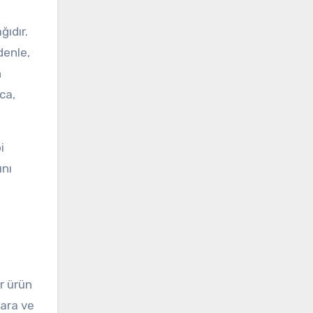
ğıdır.
denle,
n
ca,
i
ını
ir ürün
lara ve