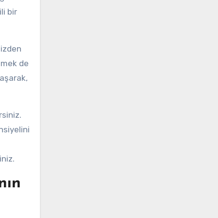
i bir
nizden
etmek de
laşarak,
siniz.
nsiyelini
iniz.
nın