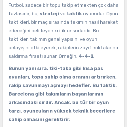
Futbol, sadece bir topu takip etmekten çok daha
fazlasıdır; bu,
strateji
ve
taktik
oyunudur. Oyun
taktikleri, bir maç sırasında takımın nasıl hareket
edeceğini belirleyen kritik unsurlardır. Bu
taktikler, takımın genel yapısını ve oyun
anlayışını etkileyerek, rakiplerin zayıf noktalarına
saldırma fırsatı sunar. Örneğin,
4-4-2
Bunun yanı sıra,
tiki-taka
gibi kısa pas
oyunları, topa sahip olma oranını artırırken,
rakip savunmayı açmayı hedefler. Bu taktik,
Barcelona gibi takımların başarılarının
arkasındaki sırdır. Ancak, bu tür bir oyun
tarzı, oyuncuların yüksek teknik becerilere
sahip olmasını gerektirir.