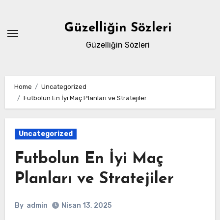
Skip
to
Güzelliğin Sözleri
content
Güzelliğin Sözleri
Home
Uncategorized
Futbolun En İyi Maç Planları ve Stratejiler
Uncategorized
Futbolun En İyi Maç
Planları ve Stratejiler
By
admin
Nisan 13, 2025