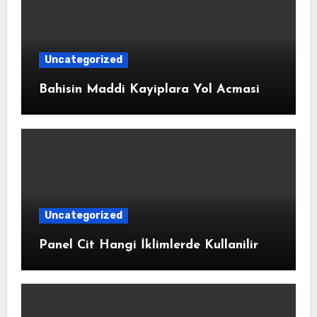
Uncategorized
Bahisin Maddi Kayiplara Yol Acmasi
Uncategorized
Panel Cit Hangi İklimlerde Kullanilir