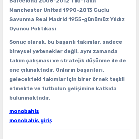
Barcelona 2008-2012 Tiki-Taka
Manchester United 1990-2013 Güçlü
Savunma Real Madrid 1955-günümüz Yıldız
Oyuncu Politikası
Sonuç olarak, bu başarılı takımlar, sadece
bireysel yetenekler değil, aynı zamanda
takım çalışması ve stratejik düşünme
ile de
öne çıkmaktadır. Onların başarıları,
gelecekteki takımlar için birer örnek teşkil
etmekte ve futbolun gelişimine katkıda
bulunmaktadır.
monobahis
monobahis giriş