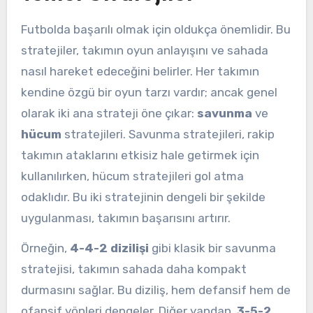
Futbolda başarılı olmak için oldukça önemlidir. Bu
stratejiler, takımın oyun anlayışını ve sahada
nasıl hareket edeceğini belirler. Her takımın
kendine özgü bir oyun tarzı vardır; ancak genel
olarak iki ana strateji öne çıkar:
savunma
ve
hücum
stratejileri. Savunma stratejileri, rakip
takımın ataklarını etkisiz hale getirmek için
kullanılırken, hücum stratejileri gol atma
odaklıdır. Bu iki stratejinin dengeli bir şekilde
uygulanması, takımın başarısını artırır.
Örneğin,
4-4-2 dizilişi
gibi klasik bir savunma
stratejisi, takımın sahada daha kompakt
durmasını sağlar. Bu diziliş, hem defansif hem de
ofansif yönleri dengeler. Diğer yandan,
3-5-2