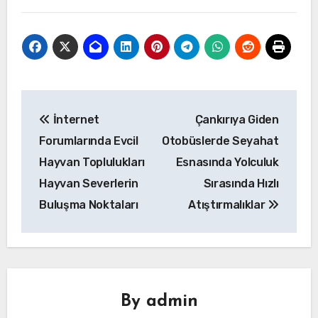
Yazı
İnternet
Çankırıya Giden
gezinmesi
Forumlarında Evcil
Otobüslerde Seyahat
Hayvan Toplulukları
Esnasında Yolculuk
Hayvan Severlerin
Sırasında Hızlı
Buluşma Noktaları
Atıştırmalıklar
By
admin