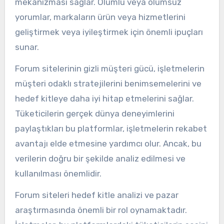
mekanizması sağlar. Olumlu veya olumsuz
yorumlar, markaların ürün veya hizmetlerini
geliştirmek veya iyileştirmek için önemli ipuçları
sunar.
Forum sitelerinin gizli müşteri gücü, işletmelerin
müşteri odaklı stratejilerini benimsemelerini ve
hedef kitleye daha iyi hitap etmelerini sağlar.
Tüketicilerin gerçek dünya deneyimlerini
paylaştıkları bu platformlar, işletmelerin rekabet
avantajı elde etmesine yardımcı olur. Ancak, bu
verilerin doğru bir şekilde analiz edilmesi ve
kullanılması önemlidir.
Forum siteleri hedef kitle analizi ve pazar
araştırmasında önemli bir rol oynamaktadır.