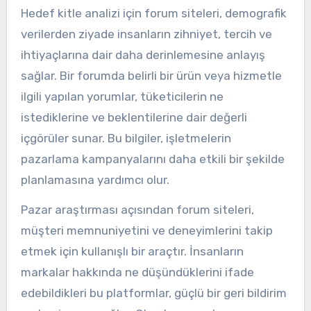
Hedef kitle analizi için forum siteleri, demografik
verilerden ziyade insanların zihniyet, tercih ve
ihtiyaçlarına dair daha derinlemesine anlayış
sağlar. Bir forumda belirli bir ürün veya hizmetle
ilgili yapılan yorumlar, tüketicilerin ne
istediklerine ve beklentilerine dair değerli
içgörüler sunar. Bu bilgiler, işletmelerin
pazarlama kampanyalarını daha etkili bir şekilde
planlamasına yardımcı olur.
Pazar araştırması açısından forum siteleri,
müşteri memnuniyetini ve deneyimlerini takip
etmek için kullanışlı bir araçtır. İnsanların
markalar hakkında ne düşündüklerini ifade
edebildikleri bu platformlar, güçlü bir geri bildirim