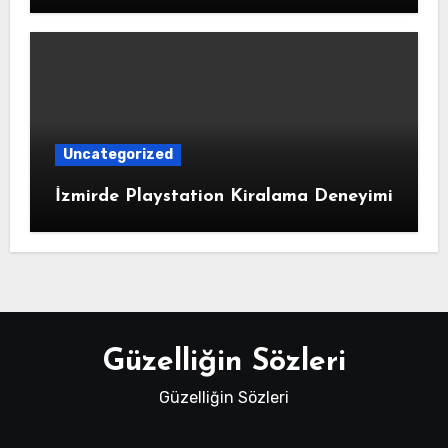
Uncategorized
İzmirde Playstation Kiralama Deneyimi
Güzelliğin Sözleri
Güzelliğin Sözleri