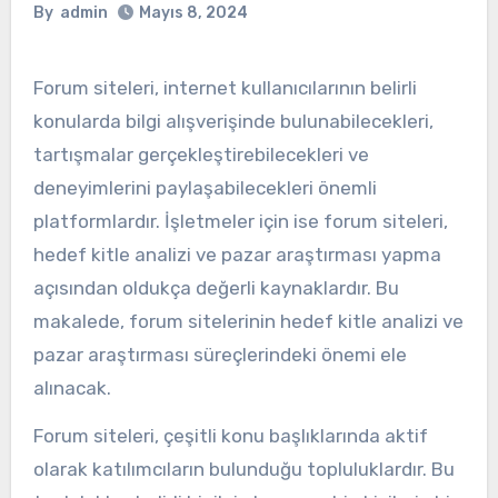
By
admin
Mayıs 8, 2024
Forum siteleri, internet kullanıcılarının belirli
konularda bilgi alışverişinde bulunabilecekleri,
tartışmalar gerçekleştirebilecekleri ve
deneyimlerini paylaşabilecekleri önemli
platformlardır. İşletmeler için ise forum siteleri,
hedef kitle analizi ve pazar araştırması yapma
açısından oldukça değerli kaynaklardır. Bu
makalede, forum sitelerinin hedef kitle analizi ve
pazar araştırması süreçlerindeki önemi ele
alınacak.
Forum siteleri, çeşitli konu başlıklarında aktif
olarak katılımcıların bulunduğu topluluklardır. Bu