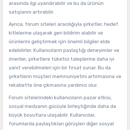
arasında ilgi uyandırabilir ve bu da ürünün
satışlarını artırabilir.
Ayrıca, forum siteleri aracılığıyla şirketler, hedef
kitlelerine ulaşarak geri bildirim alabilir ve
ürünlerini geliştirmek için önemli bilgiler elde
edebilirler. Kullanıcıların paylaştığı deneyimler ve
öneriler, şirketlere tüketici taleplerine daha iyi
yanıt verebilmeleri için bir fırsat sunar. Bu da
şirketlerin müşteri memnuniyetini artırmasına ve
rekabette öne çıkmasına yardımcı olur.
Forum sitelerindeki kullanıcıların pazar etkisi,
sosyal medyanın gücüyle birleştiğinde daha da
büyük boyutlara ulaşabilir. Kullanıcılar,
forumlarda paylaştıkları görüşleri diğer sosyal