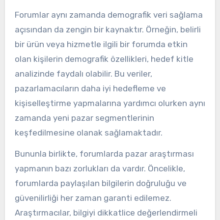
Forumlar aynı zamanda demografik veri sağlama
açısından da zengin bir kaynaktır. Örneğin, belirli
bir ürün veya hizmetle ilgili bir forumda etkin
olan kişilerin demografik özellikleri, hedef kitle
analizinde faydalı olabilir. Bu veriler,
pazarlamacıların daha iyi hedefleme ve
kişiselleştirme yapmalarına yardımcı olurken aynı
zamanda yeni pazar segmentlerinin
keşfedilmesine olanak sağlamaktadır.
Bununla birlikte, forumlarda pazar araştırması
yapmanın bazı zorlukları da vardır. Öncelikle,
forumlarda paylaşılan bilgilerin doğruluğu ve
güvenilirliği her zaman garanti edilemez.
Araştırmacılar, bilgiyi dikkatlice değerlendirmeli