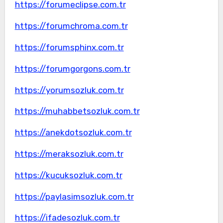
https://forumeclipse.com.tr
https://forumchroma.com.tr
https://forumsphinx.com.tr
https://forumgorgons.com.tr
https://yorumsozluk.com.tr
https://muhabbetsozluk.com.tr
https://anekdotsozluk.com.tr
https://meraksozluk.com.tr
https://kucuksozluk.com.tr
https://paylasimsozluk.com.tr
https://ifadesozluk.com.tr