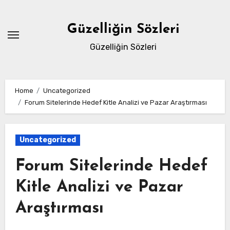
Skip
to
Güzelliğin Sözleri
content
Güzelliğin Sözleri
Home
Uncategorized
Forum Sitelerinde Hedef Kitle Analizi ve Pazar Araştırması
Uncategorized
Forum Sitelerinde Hedef
Kitle Analizi ve Pazar
Araştırması