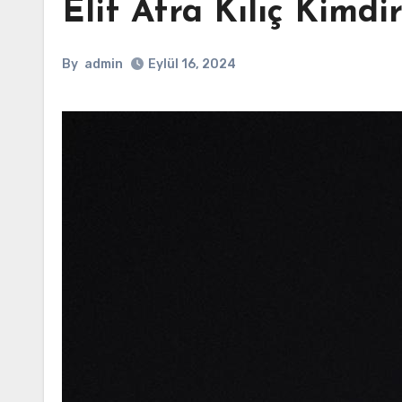
Elif Afra Kılıç Kimdi
By
admin
Eylül 16, 2024