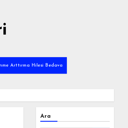
i
enme Arttırma Hilesi Bedava
Ara