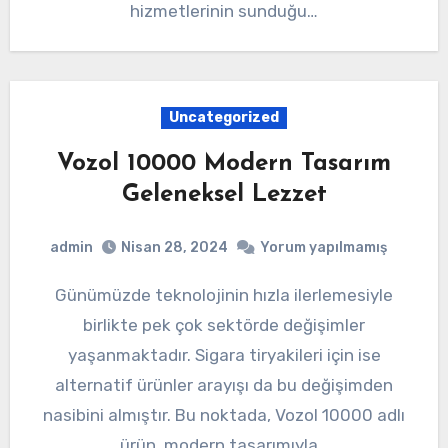
hizmetlerinin sunduğu…
Uncategorized
Vozol 10000 Modern Tasarım
Geleneksel Lezzet
admin
Nisan 28, 2024
Yorum yapılmamış
Günümüzde teknolojinin hızla ilerlemesiyle
birlikte pek çok sektörde değişimler
yaşanmaktadır. Sigara tiryakileri için ise
alternatif ürünler arayışı da bu değişimden
nasibini almıştır. Bu noktada, Vozol 10000 adlı
ürün, modern tasarımıyla…