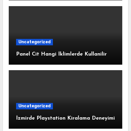
Uncategorized
Panel Cit Hangi İklimlerde Kullanilir
Uncategorized
İzmirde Playstation Kiralama Deneyimi