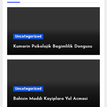
Uncategorized
Kumarin Psikolojik Bagimlilik Dongusu
Uncategorized
Bahisin Maddi Kayiplara Yol Acmasi