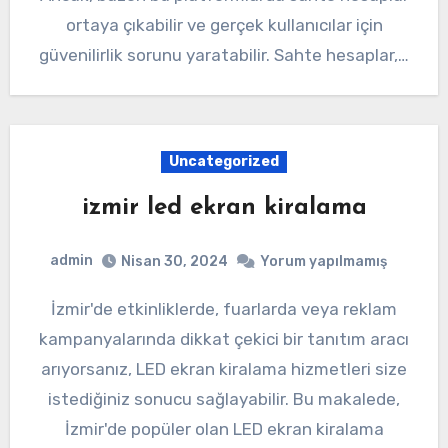
ortaya çıkabilir ve gerçek kullanıcılar için
güvenilirlik sorunu yaratabilir. Sahte hesaplar,…
Uncategorized
izmir led ekran kiralama
admin
Nisan 30, 2024
Yorum yapılmamış
İzmir'de etkinliklerde, fuarlarda veya reklam
kampanyalarında dikkat çekici bir tanıtım aracı
arıyorsanız, LED ekran kiralama hizmetleri size
istediğiniz sonucu sağlayabilir. Bu makalede,
İzmir'de popüler olan LED ekran kiralama