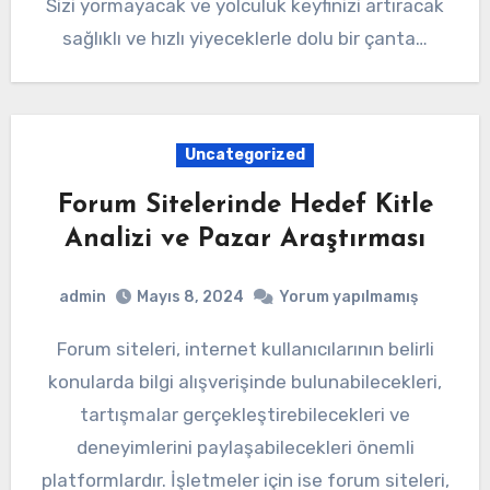
Sizi yormayacak ve yolculuk keyfinizi artıracak
sağlıklı ve hızlı yiyeceklerle dolu bir çanta…
Uncategorized
Forum Sitelerinde Hedef Kitle
Analizi ve Pazar Araştırması
admin
Mayıs 8, 2024
Yorum yapılmamış
Forum siteleri, internet kullanıcılarının belirli
konularda bilgi alışverişinde bulunabilecekleri,
tartışmalar gerçekleştirebilecekleri ve
deneyimlerini paylaşabilecekleri önemli
platformlardır. İşletmeler için ise forum siteleri,