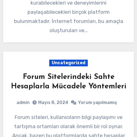
kurabilecekleri ve deneyimlerini
paylaşabilecekleri birçok platform
bulunmaktadır. İnternet forumları, bu amaçla
oluşturulan ve…
Uncategorized
Forum Sitelerindeki Sahte
Hesaplarla Mücadele Yöntemleri
admin
Mayıs 8, 2024
Yorum yapılmamış
Forum siteleri, kullanıcıların bilgi paylaşımı ve
tartışma ortamları olarak önemli bir rol oynar.
Ancak, bazen bu platformlarda sahte hesaplar