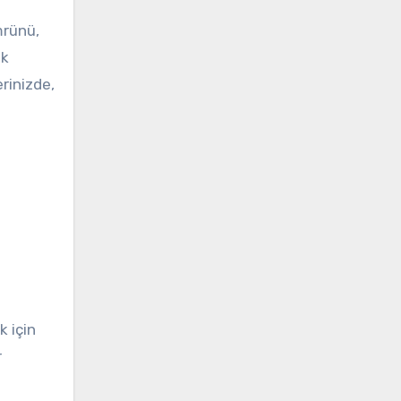
mrünü,
ük
rinizde,
k için
r