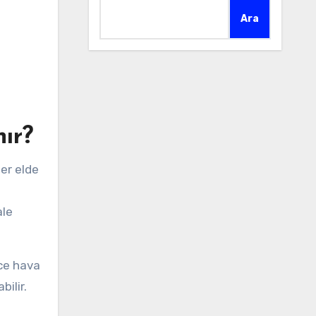
Ara
ır?
ale
nce hava
ilir.