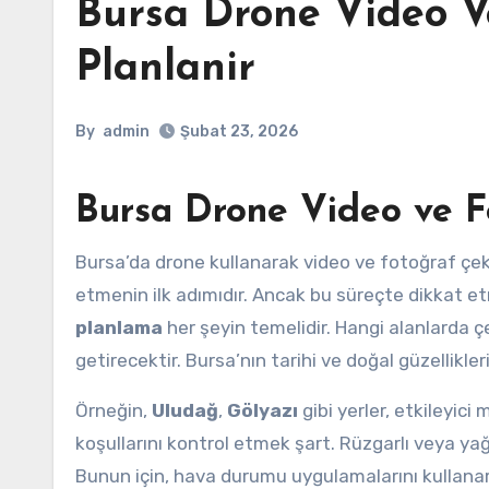
Bursa Drone Video V
Planlanir
By
admin
Şubat 23, 2026
Bursa Drone Video ve F
Bursa’da drone kullanarak video ve fotoğraf çekimi yapmanın püf noktalarını keşfetmek, harika görüntüler elde
etmenin ilk adımıdır. Ancak bu süreçte dikkat e
planlama
her şeyin temelidir. Hangi alanlarda ç
getirecektir. Bursa’nın tarihi ve doğal güzellikl
Örneğin,
Uludağ
,
Gölyazı
gibi yerler, etkileyi
koşullarını kontrol etmek şart. Rüzgarlı veya ya
Bunun için, hava durumu uygulamalarını kullanarak