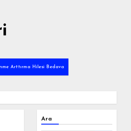
i
enme Arttırma Hilesi Bedava
Ara