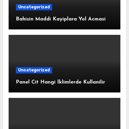
Uncategorized
Bahisin Maddi Kayiplara Yol Acmasi
Uncategorized
Panel Cit Hangi İklimlerde Kullanilir