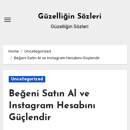
Skip
to
Güzelliğin Sözleri
content
Güzelliğin Sözleri
Home
Uncategorized
Beğeni Satın Al ve Instagram Hesabını Güçlendir
Uncategorized
Beğeni Satın Al ve
Instagram Hesabını
Güçlendir