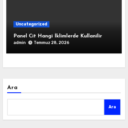
Uncategorized
Panel Cit Hangi İklimlerde Kullanilir
admin
Temmuz 28, 2026
Ara
Ara