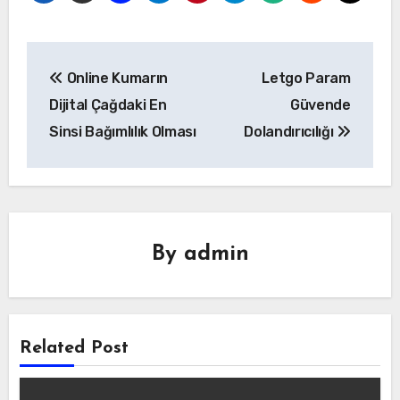
Yazı
Online Kumarın
Letgo Param
gezinmesi
Dijital Çağdaki En
Güvende
Sinsi Bağımlılık Olması
Dolandırıcılığı
By
admin
Related Post