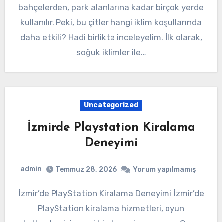
bahçelerden, park alanlarına kadar birçok yerde
kullanılır. Peki, bu çitler hangi iklim koşullarında
daha etkili? Hadi birlikte inceleyelim. İlk olarak,
soğuk iklimler ile…
Uncategorized
İzmirde Playstation Kiralama
Deneyimi
admin
Temmuz 28, 2026
Yorum yapılmamış
İzmir’de PlayStation Kiralama Deneyimi İzmir’de
PlayStation kiralama hizmetleri, oyun