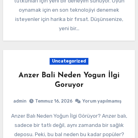
tutkunları için yeni bir deneyim sunuyor. Oyun
oynamak için en son teknolojiyi denemek
isteyenler için harika bir fırsat. Düşünsenize,
yeni bir…
Uncategorized
Anzer Bali Neden Yogun İlgi
Goruyor
admin
Temmuz 16, 2026
Yorum yapılmamış
Anzer Balı Neden Yoğun İlgi Görüyor? Anzer balı,
sadece bir tatlı değil, aynı zamanda bir sağlık
deposu. Peki, bu bal neden bu kadar popüler?