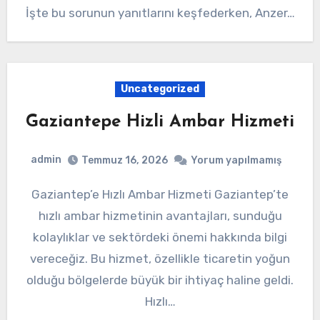
İşte bu sorunun yanıtlarını keşfederken, Anzer…
Uncategorized
Gaziantepe Hizli Ambar Hizmeti
admin
Temmuz 16, 2026
Yorum yapılmamış
Gaziantep’e Hızlı Ambar Hizmeti Gaziantep’te
hızlı ambar hizmetinin avantajları, sunduğu
kolaylıklar ve sektördeki önemi hakkında bilgi
vereceğiz. Bu hizmet, özellikle ticaretin yoğun
olduğu bölgelerde büyük bir ihtiyaç haline geldi.
Hızlı…