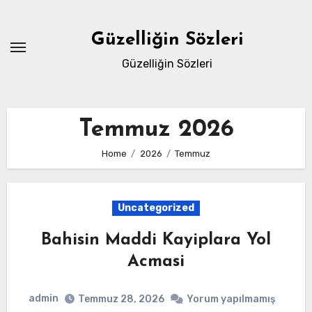
Skip
to
Güzelliğin Sözleri
content
Güzelliğin Sözleri
Temmuz 2026
Home
2026
Temmuz
Uncategorized
Bahisin Maddi Kayiplara Yol
Acmasi
admin
Temmuz 28, 2026
Yorum yapılmamış