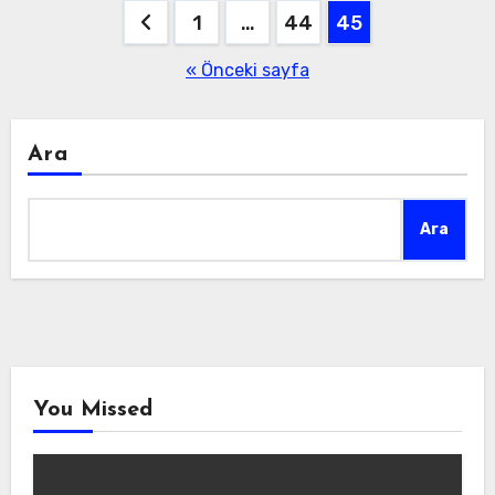
Yazı
1
…
44
45
sayfalaması
« Önceki sayfa
Ara
Ara
You Missed